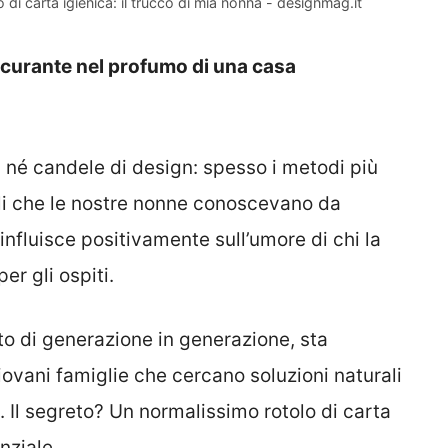
di carta igienica: il trucco di mia nonna - designmag.it
curante nel profumo di una casa
i né candele di design: spesso i metodi più
elli che le nostre nonne conoscevano da
fluisce positivamente sull’umore di chi la
er gli ospiti.
o di generazione in generazione, sta
ovani famiglie che cercano soluzioni naturali
 Il segreto? Un normalissimo rotolo di carta
nziale.