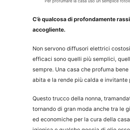
Per profumare la casa uso un semplice rotolo 
C’è qualcosa di profondamente rassi
accogliente.
Non servono diffusori elettrici costos
efficaci sono quelli più semplici, qu
sempre. Una casa che profuma bene in
abita e la rende più calda e invitante p
Questo trucco della nonna, tramandat
tornando di gran moda anche tra le gi
ed economiche per la cura della casa.
igienica e qualche goccia di olio esse