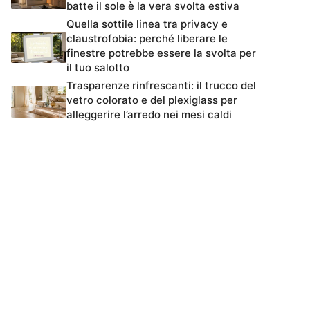
batte il sole è la vera svolta estiva
Quella sottile linea tra privacy e
claustrofobia: perché liberare le
finestre potrebbe essere la svolta per
il tuo salotto
Trasparenze rinfrescanti: il trucco del
vetro colorato e del plexiglass per
alleggerire l’arredo nei mesi caldi