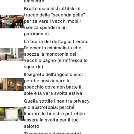
ambiente
Brutto ma indistruttibile: il
trucco della “seconda pelle”
per salvare i vecchi mobili
(senza spendere un
patrimonio)
La teoria del dettaglio freddo:
l’elemento minimalista che
spezza la monotonia del
vecchio bagno (e rinfresca lo
sguardo)
Il segreto dell’angolo cieco:
perché posizionare lo
specchio dove non batte il
sole è la vera svolta estiva
Quella sottile linea tra privacy
e claustrofobia: perché
liberare le finestre potrebbe
essere la svolta per il tuo
salotto
Trasparenze rinfrescanti: il