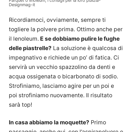
Parquet o linoleum, i consigli per la loro pulizia-
Designmag-it
Ricordiamoci, ovviamente, sempre ti
togliere la polvere prima. Ottimo anche per
il lenoleum.
E se dobbiamo pulire le fughe
delle piastrelle?
La soluzione è qualcosa di
impegnativo e richiede un po’ di fatica. Ci
servirà un vecchio spazzolino da denti e
acqua ossigenata o bicarbonato di sodio.
Strofiniamo, lasciamo agire per un poi e
poi strofiniamo nuovamente. Il risultato
sarà top!
In casa abbiamo la moquette?
Primo
passaggio, anche qui, con l’aspirapolvere o