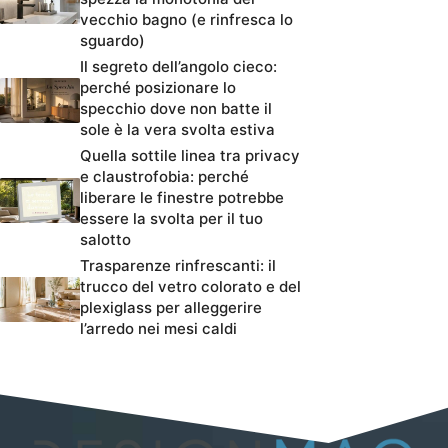
vecchio bagno (e rinfresca lo
sguardo)
Il segreto dell’angolo cieco:
perché posizionare lo
specchio dove non batte il
sole è la vera svolta estiva
Quella sottile linea tra privacy
e claustrofobia: perché
liberare le finestre potrebbe
essere la svolta per il tuo
salotto
Trasparenze rinfrescanti: il
trucco del vetro colorato e del
plexiglass per alleggerire
l’arredo nei mesi caldi