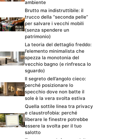
ambiente
Brutto ma indistruttibile: il
trucco della “seconda pelle”
per salvare i vecchi mobili
(senza spendere un
patrimonio)
La teoria del dettaglio freddo:
l’elemento minimalista che
spezza la monotonia del
vecchio bagno (e rinfresca lo
sguardo)
Il segreto dell’angolo cieco:
perché posizionare lo
specchio dove non batte il
sole è la vera svolta estiva
Quella sottile linea tra privacy
e claustrofobia: perché
liberare le finestre potrebbe
essere la svolta per il tuo
salotto