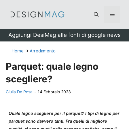
Vai
al
Menu
contenuto
Aggiungi DesiMag alle fonti di google news
Home
Arredamento
Parquet: quale legno
scegliere?
Giulia De Rosa
-
14 Febbraio 2023
Quale legno scegliere per il parquet? I tipi di legno per
parquet sono davvero tanti. Fra quelli di migliore
qualità, ci sono quelli dalle essenze esotiche, come il