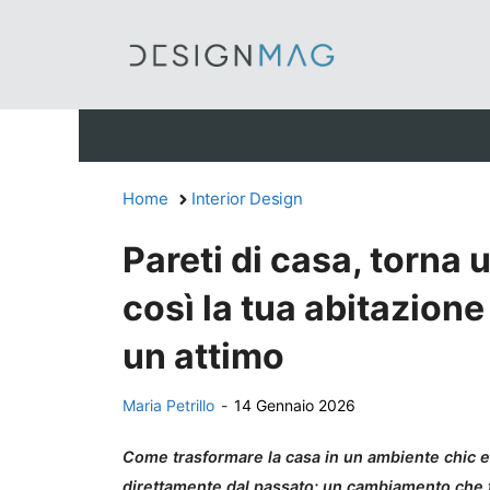
Vai
al
contenuto
Home
Interior Design
Pareti di casa, torna
così la tua abitazione
un attimo
Maria Petrillo
-
14 Gennaio 2026
Come trasformare la casa in un ambiente chic e
direttamente dal passato: un cambiamento che fa