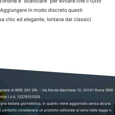
rdine è “bilanciare” per evitare che il tutto
. Aggiungere in modo discreto questi
a chic ed elegante, lontana dai classici
oprietà di WEB 365 SRL - Via Nicola Marchese 10, 00141 Roma (RM) 
rtita I.V.A. 12279101005
una testata giornalistica, in quanto viene aggiornato senza alcuna
 pertanto considerarsi un prodotto editoriale ai sensi della legge n.