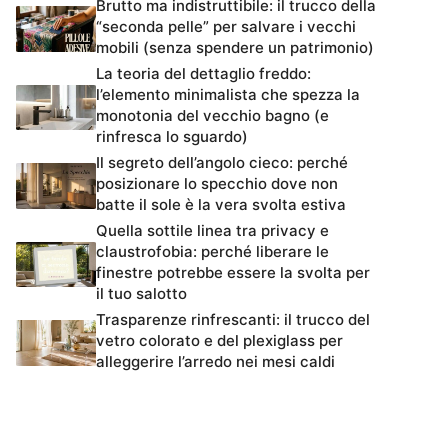
Brutto ma indistruttibile: il trucco della
“seconda pelle” per salvare i vecchi
mobili (senza spendere un patrimonio)
La teoria del dettaglio freddo:
l’elemento minimalista che spezza la
monotonia del vecchio bagno (e
rinfresca lo sguardo)
Il segreto dell’angolo cieco: perché
posizionare lo specchio dove non
batte il sole è la vera svolta estiva
Quella sottile linea tra privacy e
claustrofobia: perché liberare le
finestre potrebbe essere la svolta per
il tuo salotto
Trasparenze rinfrescanti: il trucco del
vetro colorato e del plexiglass per
alleggerire l’arredo nei mesi caldi