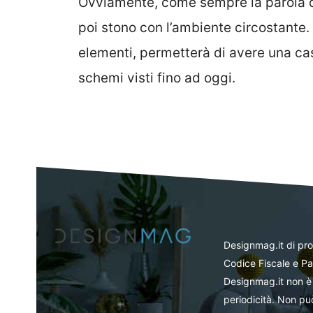
Ovviamente, come sempre la parola d’o
poi stono con l’ambiente circostante
elementi, permetterà di avere una cas
schemi visti fino ad oggi.
Designmag.it di pr
Codice Fiscale e Pa
Designmag.it non è 
periodicità. Non può