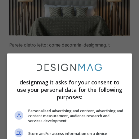
Parete dietro letto: come decorarla-designmag.it
Per creare una parete scenica, denotata
da texture particolari e uniche, si possono
scegliere anche
tessuti murali o carta da
designmag.it asks for your consent to
use your personal data for the following
parati
. I tessuti murali come la tappezzeria
purposes:
o i teli appesi creano un punto focale
accogliente sopra il letto. Si possono
Personalised advertising and content, advertising and
content measurement, audience research and
scegliere tessuti con motivi vivaci o
services development
texture morbide, a seconda dello stile che
Store and/or access information on a device