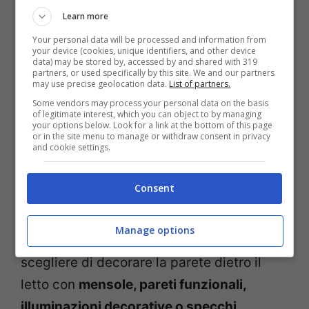
desideri ottenere.
Learn more
Your personal data will be processed and information from
Per quanto riguarda la carta da parati, si
your device (cookies, unique identifiers, and other device
data) may be stored by, accessed by and shared with 319
può optare per motivo, texture o design
partners, or used specifically by this site. We and our partners
may use precise geolocation data.
List of partners.
interessanti, per dare un tocco di
Some vendors may process your personal data on the basis
personalità alla parete. Ci sono molte
of legitimate interest, which you can object to by managing
your options below. Look for a link at the bottom of this page
opzioni disponibili, dalle stampe floreali
or in the site menu to manage or withdraw consent in privacy
and cookie settings.
alle geometrie moderne e astratte.
Consent
Se si preferisce, piuttosto, ricreare un
effetto tridimensionale e si vuole associare
Manage options
l’estetica alla funzionalità, allora si potrà
scegliere di decorare la parete dietro il
letto con
mensole, pareti funzionali,
illuminazioni decorative o specchi
.