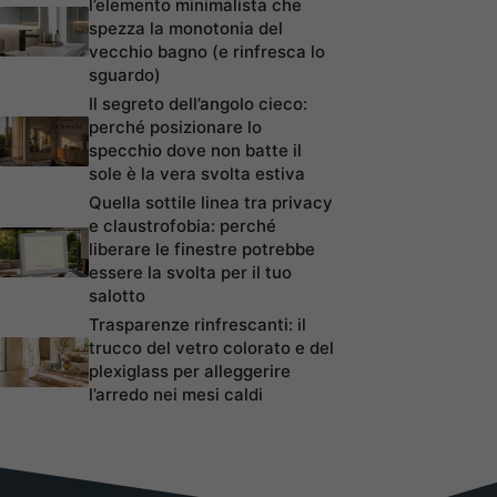
l’elemento minimalista che
spezza la monotonia del
vecchio bagno (e rinfresca lo
sguardo)
Il segreto dell’angolo cieco:
perché posizionare lo
specchio dove non batte il
sole è la vera svolta estiva
Quella sottile linea tra privacy
e claustrofobia: perché
liberare le finestre potrebbe
essere la svolta per il tuo
salotto
Trasparenze rinfrescanti: il
trucco del vetro colorato e del
plexiglass per alleggerire
l’arredo nei mesi caldi