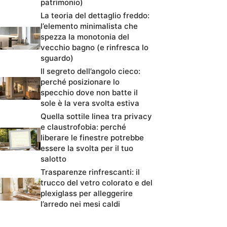
patrimonio)
La teoria del dettaglio freddo:
l’elemento minimalista che
spezza la monotonia del
vecchio bagno (e rinfresca lo
sguardo)
Il segreto dell’angolo cieco:
perché posizionare lo
specchio dove non batte il
sole è la vera svolta estiva
Quella sottile linea tra privacy
e claustrofobia: perché
liberare le finestre potrebbe
essere la svolta per il tuo
salotto
Trasparenze rinfrescanti: il
trucco del vetro colorato e del
plexiglass per alleggerire
l’arredo nei mesi caldi