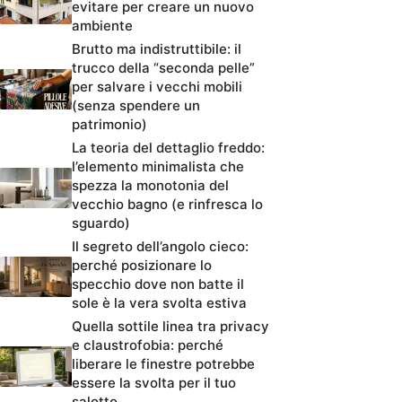
evitare per creare un nuovo
ambiente
Brutto ma indistruttibile: il
trucco della “seconda pelle”
per salvare i vecchi mobili
(senza spendere un
patrimonio)
La teoria del dettaglio freddo:
l’elemento minimalista che
spezza la monotonia del
vecchio bagno (e rinfresca lo
sguardo)
Il segreto dell’angolo cieco:
perché posizionare lo
specchio dove non batte il
sole è la vera svolta estiva
Quella sottile linea tra privacy
e claustrofobia: perché
liberare le finestre potrebbe
essere la svolta per il tuo
salotto