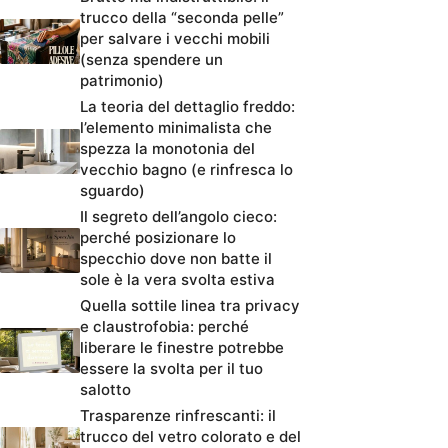
trucco della “seconda pelle”
per salvare i vecchi mobili
(senza spendere un
patrimonio)
La teoria del dettaglio freddo:
l’elemento minimalista che
spezza la monotonia del
vecchio bagno (e rinfresca lo
sguardo)
Il segreto dell’angolo cieco:
perché posizionare lo
specchio dove non batte il
sole è la vera svolta estiva
Quella sottile linea tra privacy
e claustrofobia: perché
liberare le finestre potrebbe
essere la svolta per il tuo
salotto
Trasparenze rinfrescanti: il
trucco del vetro colorato e del