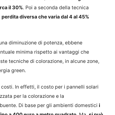
rca il 30%
. Poi a seconda della tecnica
a
perdita diversa che varia dal 4 al 45%
a una diminuzione di potenza, ebbene
entuale minima rispetto ai vantaggi che
ste tecniche di colorazione, in alcune zone,
nergia green.
sti. In effetti, il costo per i pannelli solari
izzata per la colorazione e la
ibuente. Di base per gli ambienti domestici
i
fino a 400 euro a metro quadrato
. Ma,
si può