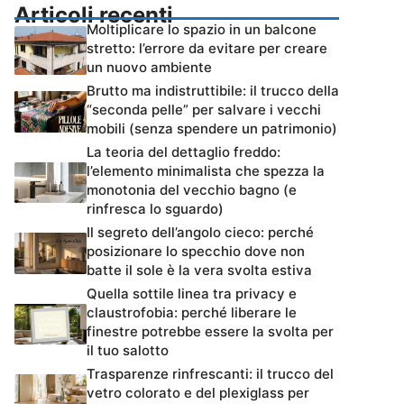
Articoli recenti
Moltiplicare lo spazio in un balcone
stretto: l’errore da evitare per creare
un nuovo ambiente
Brutto ma indistruttibile: il trucco della
“seconda pelle” per salvare i vecchi
mobili (senza spendere un patrimonio)
La teoria del dettaglio freddo:
l’elemento minimalista che spezza la
monotonia del vecchio bagno (e
rinfresca lo sguardo)
Il segreto dell’angolo cieco: perché
posizionare lo specchio dove non
batte il sole è la vera svolta estiva
Quella sottile linea tra privacy e
claustrofobia: perché liberare le
finestre potrebbe essere la svolta per
il tuo salotto
Trasparenze rinfrescanti: il trucco del
vetro colorato e del plexiglass per