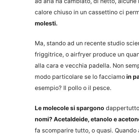
ad aria ha cambiato, di netto, alcune n
calore chiuso in un cassettino ci per
molesti.
Ma, stando ad un recente studio scien
friggitrice, o airfryer produce un qua
alla cara e vecchia padella. Non semp
modo particolare se lo facciamo
in pa
esempio? Il pollo o il pesce.
Le molecole si spargono
dappertutto 
nomi? Acetaldeide, etanolo e aceton
fa scomparire tutto, o quasi. Quando a