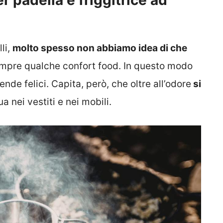
r padella e friggitrice ad
li,
molto spesso non abbiamo idea di che
mpre qualche confort food. In questo modo
ende felici. Capita, però, che oltre all’odore
si
a nei vestiti e nei mobili.