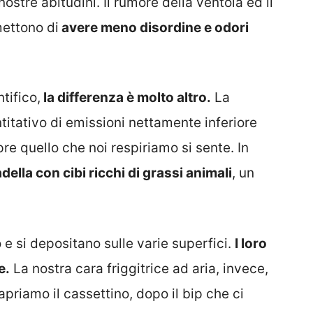
ostre abitudini. Il rumore della ventola ed il
mettono di
avere meno disordine e odori
tifico,
la differenza è molto altro.
La
ntitativo di emissioni nettamente inferiore
re quello che noi respiriamo si sente. In
della con cibi ricchi di grassi animali
, un
e si depositano sulle varie superfici.
I loro
e.
La nostra cara friggitrice ad aria, invece,
priamo il cassettino, dopo il bip che ci