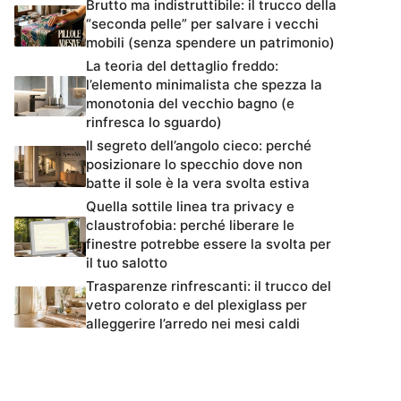
Brutto ma indistruttibile: il trucco della
“seconda pelle” per salvare i vecchi
mobili (senza spendere un patrimonio)
La teoria del dettaglio freddo:
l’elemento minimalista che spezza la
monotonia del vecchio bagno (e
rinfresca lo sguardo)
Il segreto dell’angolo cieco: perché
posizionare lo specchio dove non
batte il sole è la vera svolta estiva
Quella sottile linea tra privacy e
claustrofobia: perché liberare le
finestre potrebbe essere la svolta per
il tuo salotto
Trasparenze rinfrescanti: il trucco del
vetro colorato e del plexiglass per
alleggerire l’arredo nei mesi caldi