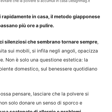
evitare che la polvere si accumuli in casa Designmag.it
li rapidamente in casa, il metodo giapponese
 passano più ore a pulire.
ici silenziosi che sembrano tornare sempre
,
ta sui mobili, si infila negli angoli, opacizza
re. Non è solo una questione estetica: la
ambiente domestico, sul benessere quotidiano
possa pensare, lasciare che la polvere si
 non solo donare un senso di sporco e
usa scatenate di allergie e problemi