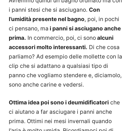
Avremmo quindi un bagno ordinato ma con
i panni stesi che si asciugano.
Con
l’umidità presente nel bagno
, poi, in pochi
ci pensano, ma
i panni si asciugano anche
prima.
In commercio, poi, ci sono
alcuni
accessori molto interessanti.
Di che cosa
parliamo? Ad esempio delle mollette con la
clip che si adattano a qualsiasi tipo di
panno che vogliamo stendere e, diciamolo,
sono anche carine e vedersi.
Ottima idea poi sono i deumidificatori
che
ci aiutano a far asciugare i panni anche
prima. Ottimi nei mesi invernali quando
l’aria è molto umida. Ricordiamoci poi di