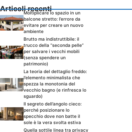
Articoli recenti
Moltiplicare lo spazio in un
balcone stretto: l’errore da
evitare per creare un nuovo
ambiente
Brutto ma indistruttibile: il
trucco della “seconda pelle”
per salvare i vecchi mobili
(senza spendere un
patrimonio)
La teoria del dettaglio freddo:
l’elemento minimalista che
spezza la monotonia del
vecchio bagno (e rinfresca lo
sguardo)
Il segreto dell’angolo cieco:
perché posizionare lo
specchio dove non batte il
sole è la vera svolta estiva
Quella sottile linea tra privacy