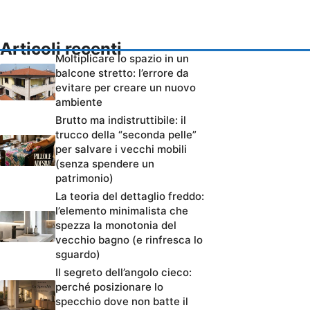
Articoli recenti
Moltiplicare lo spazio in un
balcone stretto: l’errore da
evitare per creare un nuovo
ambiente
Brutto ma indistruttibile: il
trucco della “seconda pelle”
per salvare i vecchi mobili
(senza spendere un
patrimonio)
La teoria del dettaglio freddo:
l’elemento minimalista che
spezza la monotonia del
vecchio bagno (e rinfresca lo
sguardo)
Il segreto dell’angolo cieco:
perché posizionare lo
specchio dove non batte il