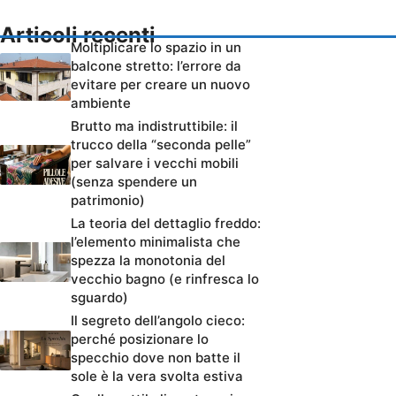
Articoli recenti
Moltiplicare lo spazio in un
balcone stretto: l’errore da
evitare per creare un nuovo
ambiente
Brutto ma indistruttibile: il
trucco della “seconda pelle”
per salvare i vecchi mobili
(senza spendere un
patrimonio)
La teoria del dettaglio freddo:
l’elemento minimalista che
spezza la monotonia del
vecchio bagno (e rinfresca lo
sguardo)
Il segreto dell’angolo cieco:
perché posizionare lo
specchio dove non batte il
sole è la vera svolta estiva