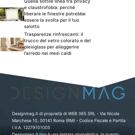
Quella sottile linea tra privacy
e claustrofobia: perché
liberare le finestre potrebbe
essere la svolta per il tuo
salotto
Trasparenze rinfrescanti: il
trucco del vetro colorato e del
plexiglass per alleggerire
l’arredo nei mesi caldi
Designmag.it di proprietà di WEB 365 SRL - Via Nicola
Marchese 10, 00141 Roma (RM) - Codice Fiscale e Partita
I.V.A. 12279101005
Designmag.it non è una testata giornalistica, in quanto