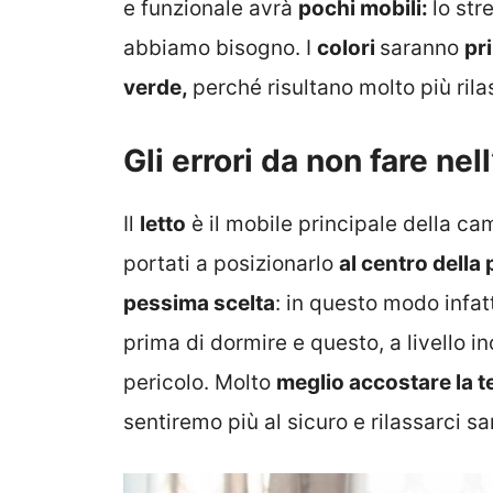
e funzionale avrà
pochi mobili:
lo str
abbiamo bisogno. I
colori
saranno
pr
verde,
perché risultano molto più rilas
Gli errori da non fare nel
Il
letto
è il mobile principale della c
portati a posizionarlo
al centro della 
pessima scelta
: in questo modo infatt
prima di dormire e questo, a livello i
pericolo. Molto
meglio accostare la te
sentiremo più al sicuro e rilassarci sar