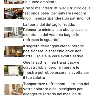
un nuovo ambiente
Brutto ma indistruttibile: il trucco della
“seconda pelle” per salvare i vecchi
mobili (senza spendere un patrimonio)
La teoria del dettaglio freddo:
l’elemento minimalista che spezza la
monotonia del vecchio bagno (e
rinfresca lo sguardo)
Il segreto dell’angolo cieco: perché
posizionare lo specchio dove non
batte il sole è la vera svolta estiva
Quella sottile linea tra privacy e
claustrofobia: perché liberare le
finestre potrebbe essere la svolta per
il tuo salotto
Trasparenze rinfrescanti: il trucco del
vetro colorato e del plexiglass per
alleggerire l’arredo nei mesi caldi