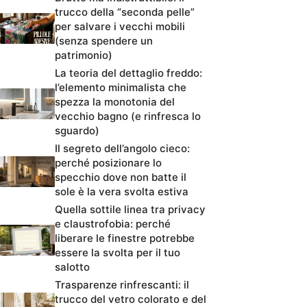
trucco della “seconda pelle”
per salvare i vecchi mobili
(senza spendere un
patrimonio)
La teoria del dettaglio freddo:
l’elemento minimalista che
spezza la monotonia del
vecchio bagno (e rinfresca lo
sguardo)
Il segreto dell’angolo cieco:
perché posizionare lo
specchio dove non batte il
sole è la vera svolta estiva
Quella sottile linea tra privacy
e claustrofobia: perché
liberare le finestre potrebbe
essere la svolta per il tuo
salotto
Trasparenze rinfrescanti: il
trucco del vetro colorato e del