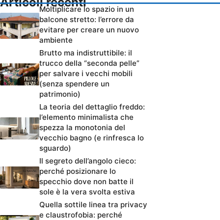
Articoli recenti
Moltiplicare lo spazio in un
balcone stretto: l’errore da
evitare per creare un nuovo
ambiente
Brutto ma indistruttibile: il
trucco della “seconda pelle”
per salvare i vecchi mobili
(senza spendere un
patrimonio)
La teoria del dettaglio freddo:
l’elemento minimalista che
spezza la monotonia del
vecchio bagno (e rinfresca lo
sguardo)
Il segreto dell’angolo cieco:
perché posizionare lo
specchio dove non batte il
sole è la vera svolta estiva
Quella sottile linea tra privacy
e claustrofobia: perché