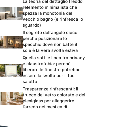
La teoria del dettaglio freddo:
l’elemento minimalista che
spezza la monotonia del
vecchio bagno (e rinfresca lo
sguardo)
Il segreto dell’angolo cieco:
perché posizionare lo
specchio dove non batte il
sole è la vera svolta estiva
Quella sottile linea tra privacy
e claustrofobia: perché
liberare le finestre potrebbe
essere la svolta per il tuo
salotto
Trasparenze rinfrescanti: il
trucco del vetro colorato e del
plexiglass per alleggerire
l’arredo nei mesi caldi