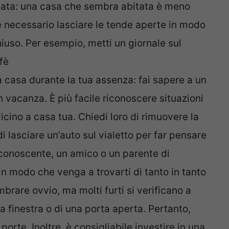
itata: una casa che sembra abitata è meno
, è necessario lasciare le tende aperte in modo
iuso. Per esempio, metti un giornale sul
fè
 casa durante la tua assenza: fai sapere a un
 vacanza. È più facile riconoscere situazioni
cino a casa tua. Chiedi loro di rimuovere la
di lasciare un’auto sul vialetto per far pensare
 conoscente, un amico o un parente di
in modo che venga a trovarti di tanto in tanto
brare ovvio, ma molti furti si verificano a
 finestra o di una porta aperta. Pertanto,
 porte. Inoltre, è consigliabile investire in una