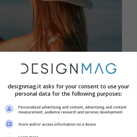
designmag.it asks for your consent to use your
personal data for the following purposes:
acanza – designmag.it
Personalised advertising and content, advertising and content
measurement, audience research and services development
come gioielli, computer portatili e macchine
Store and/or access information on a device
. I ladri sanno di avere più tempo e di poter