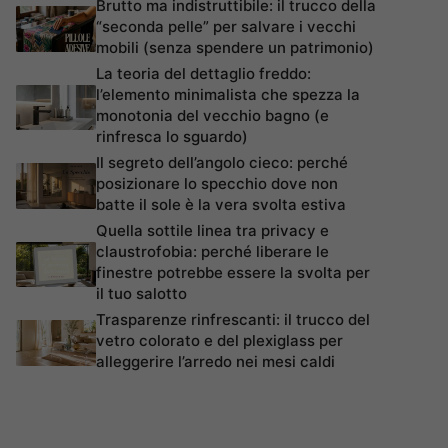
Brutto ma indistruttibile: il trucco della
“seconda pelle” per salvare i vecchi
mobili (senza spendere un patrimonio)
La teoria del dettaglio freddo:
l’elemento minimalista che spezza la
monotonia del vecchio bagno (e
rinfresca lo sguardo)
Il segreto dell’angolo cieco: perché
posizionare lo specchio dove non
batte il sole è la vera svolta estiva
Quella sottile linea tra privacy e
claustrofobia: perché liberare le
finestre potrebbe essere la svolta per
il tuo salotto
Trasparenze rinfrescanti: il trucco del
vetro colorato e del plexiglass per
alleggerire l’arredo nei mesi caldi