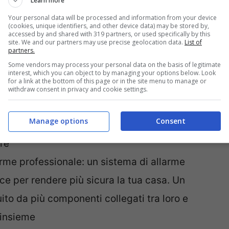
icurezza e videocitofoni permettono di
Learn more
Ma soprattutto non far capire ai ladri che
Your personal data will be processed and information from your device
(cookies, unique identifiers, and other device data) may be stored by,
accessed by and shared with 319 partners, or used specifically by this
site. We and our partners may use precise geolocation data.
List of
partners.
Some vendors may process your personal data on the basis of legitimate
 tua casa in modo critico come se fossi tu
interest, which you can object to by managing your options below. Look
for a link at the bottom of this page or in the site menu to manage or
li bui dove qualcuno potrebbe nascondersi?
withdraw consent in privacy and cookie settings.
o posti facili da cui arrampicarsi, come una
Manage options
Consent
asa in questo modo, scoprirai punti deboli
are
larme professionale: un sistema di allarme
ce per rendere più sicura la tua casa. Un
uito da più componenti collegati tra loro e
 insieme