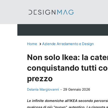
Vai
al
contenuto
Home
Aziende Arredamento e Design
Non solo Ikea: la cat
conquistando tutti co
prezzo
Delania Margiovanni
-
29 Gennaio 2026
Le infinite domeniche all'IKEA secondo percorsi
qualcosa di più "nuovo", autentico. La risposta 