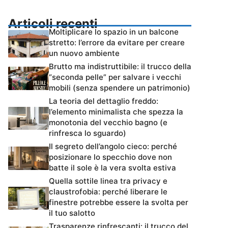
Articoli recenti
Moltiplicare lo spazio in un balcone
stretto: l’errore da evitare per creare
un nuovo ambiente
Brutto ma indistruttibile: il trucco della
“seconda pelle” per salvare i vecchi
mobili (senza spendere un patrimonio)
La teoria del dettaglio freddo:
l’elemento minimalista che spezza la
monotonia del vecchio bagno (e
rinfresca lo sguardo)
Il segreto dell’angolo cieco: perché
posizionare lo specchio dove non
batte il sole è la vera svolta estiva
Quella sottile linea tra privacy e
claustrofobia: perché liberare le
finestre potrebbe essere la svolta per
il tuo salotto
Trasparenze rinfrescanti: il trucco del