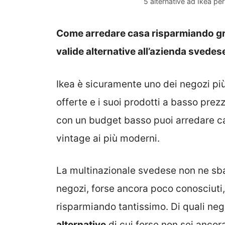
5 alternative ad Ikea per
Come arredare casa risparmiando graz
valide alternative all’azienda svedes
Ikea è sicuramente uno dei negozi più
offerte e i suoi prodotti a basso prez
con un budget basso puoi arredare casa
vintage ai più moderni.
La multinazionale svedese non ne sbagl
negozi, forse ancora poco conosciuti, 
risparmiando tantissimo. Di quali ne
alternative
di cui forse non sei ancor