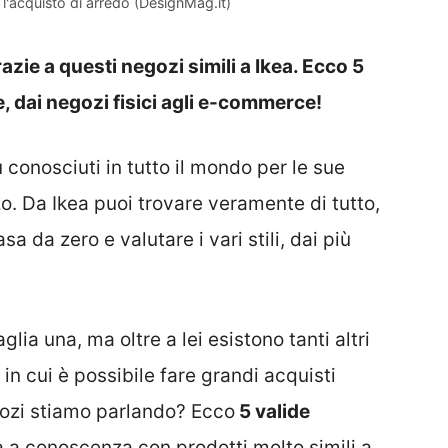
 l'acquisto di arredo (DesignMag.it)
ie a questi negozi simili a Ikea. Ecco 5
e, dai negozi fisici agli e-commerce!
 conosciuti in tutto il mondo per le sue
zo. Da Ikea puoi trovare veramente di tutto,
 da zero e valutare i vari stili, dai più
ia una, ma oltre a lei esistono tanti altri
in cui è possibile fare grandi acquisti
gozi stiamo parlando? Ecco
5 valide
a a conoscenza con prodotti molto simili a