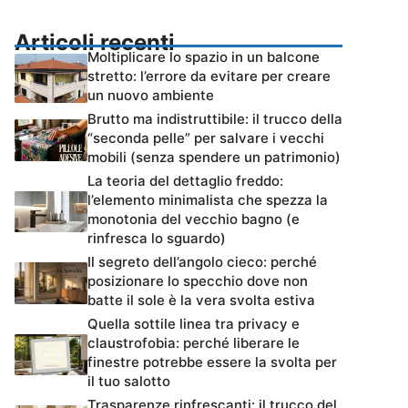
Articoli recenti
Moltiplicare lo spazio in un balcone
stretto: l’errore da evitare per creare
un nuovo ambiente
Brutto ma indistruttibile: il trucco della
“seconda pelle” per salvare i vecchi
mobili (senza spendere un patrimonio)
La teoria del dettaglio freddo:
l’elemento minimalista che spezza la
monotonia del vecchio bagno (e
rinfresca lo sguardo)
Il segreto dell’angolo cieco: perché
posizionare lo specchio dove non
batte il sole è la vera svolta estiva
Quella sottile linea tra privacy e
claustrofobia: perché liberare le
finestre potrebbe essere la svolta per
il tuo salotto
Trasparenze rinfrescanti: il trucco del