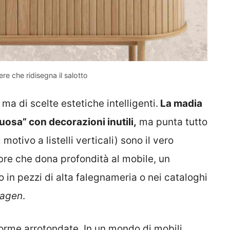
e che ridisegna il salotto
a di scelte estetiche intelligenti.
La madia
osa” con decorazioni inutili,
ma punta tutto
motivo a listelli verticali) sono il vero
bre che dona profondità al mobile, un
o in pezzi di alta falegnameria o nei cataloghi
agen
.
forme arrotondate. In un mondo di mobili