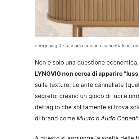
designmag.it -La madia con ante cannettate in rover
Non è solo una questione economica, m
LYNGVIG non cerca di apparire “lussu
sulla texture. Le ante cannellate (quel 
segreto: creano un gioco di luci e om
dettaglio che solitamente si trova sol
di brand come
Muuto
o
Audo Copenh
A questo si aggiunge la scelta delle 