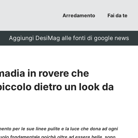
Arredamento
Fai da te
Aggiungi DesiMag alle fonti di google news
madia in rovere che
iccolo dietro un look da
mento per le sue linee pulite e la luce che dona ad ogni
uolo fondamentale poichè oltre ad essere belle, sono