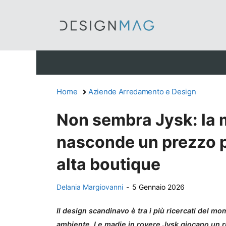
Vai
al
contenuto
Home
Aziende Arredamento e Design
Non sembra Jysk: la 
nasconde un prezzo p
alta boutique
Delania Margiovanni
-
5 Gennaio 2026
Il design scandinavo è tra i più ricercati del mo
ambiente. Le madie in rovere Jysk giocano un r