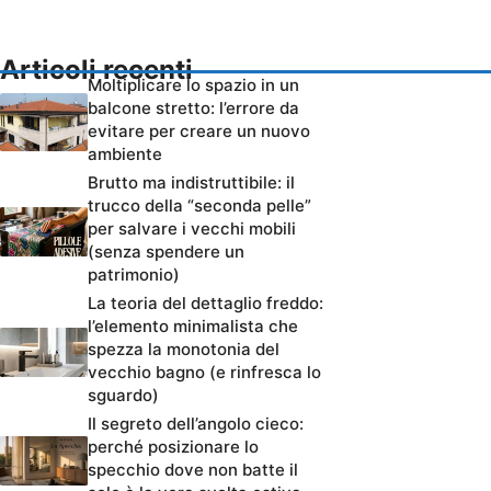
Articoli recenti
Moltiplicare lo spazio in un
balcone stretto: l’errore da
evitare per creare un nuovo
ambiente
Brutto ma indistruttibile: il
trucco della “seconda pelle”
per salvare i vecchi mobili
(senza spendere un
patrimonio)
La teoria del dettaglio freddo:
l’elemento minimalista che
spezza la monotonia del
vecchio bagno (e rinfresca lo
sguardo)
Il segreto dell’angolo cieco:
perché posizionare lo
specchio dove non batte il