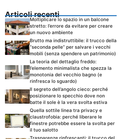
Articoli recenti
Moltiplicare lo spazio in un balcone
stretto: l’errore da evitare per creare
un nuovo ambiente
Brutto ma indistruttibile: il trucco della
“seconda pelle” per salvare i vecchi
mobili (senza spendere un patrimonio)
La teoria del dettaglio freddo:
l’elemento minimalista che spezza la
monotonia del vecchio bagno (e
rinfresca lo sguardo)
Il segreto dell’angolo cieco: perché
posizionare lo specchio dove non
batte il sole è la vera svolta estiva
Quella sottile linea tra privacy e
claustrofobia: perché liberare le
finestre potrebbe essere la svolta per
il tuo salotto
Trasparenze rinfrescanti: il trucco del