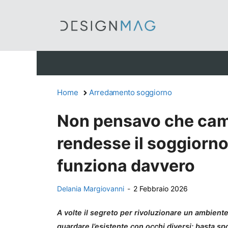
Vai
al
contenuto
Home
Arredamento soggiorno
Non pensavo che camb
rendesse il soggiorn
funziona davvero
Delania Margiovanni
-
2 Febbraio 2026
A volte il segreto per rivoluzionare un ambiente
guardare l’esistente con occhi diversi: basta sp