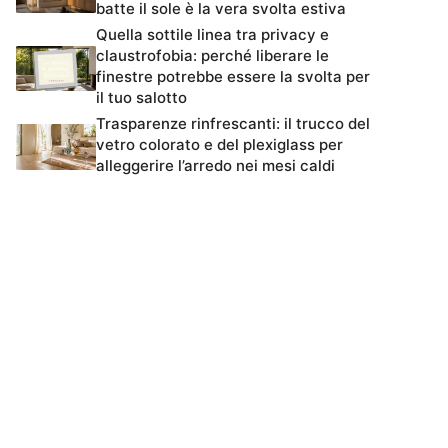
batte il sole è la vera svolta estiva
Quella sottile linea tra privacy e
claustrofobia: perché liberare le
finestre potrebbe essere la svolta per
il tuo salotto
Trasparenze rinfrescanti: il trucco del
vetro colorato e del plexiglass per
alleggerire l’arredo nei mesi caldi