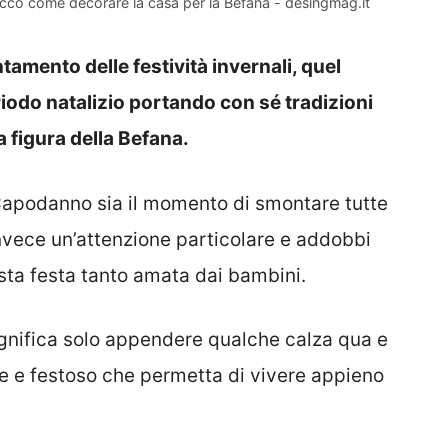
 ecco come decorare la casa per la Befana - desingmag.it
tamento delle festività invernali, quel
odo natalizio portando con sé tradizioni
a figura della Befana.
Capodanno sia il momento di smontare tutte
invece un’attenzione particolare e addobbi
ta festa tanto amata dai bambini.
ignifica solo appendere qualche calza qua e
e e festoso che permetta di vivere appieno