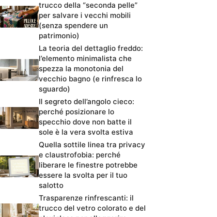
trucco della “seconda pelle”
per salvare i vecchi mobili
(senza spendere un
patrimonio)
La teoria del dettaglio freddo:
l’elemento minimalista che
spezza la monotonia del
vecchio bagno (e rinfresca lo
sguardo)
Il segreto dell’angolo cieco:
perché posizionare lo
specchio dove non batte il
sole è la vera svolta estiva
Quella sottile linea tra privacy
e claustrofobia: perché
liberare le finestre potrebbe
essere la svolta per il tuo
salotto
Trasparenze rinfrescanti: il
trucco del vetro colorato e del