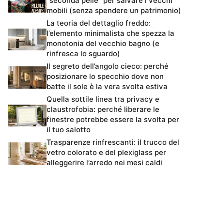
“seconda pelle” per salvare i vecchi
mobili (senza spendere un patrimonio)
La teoria del dettaglio freddo:
l’elemento minimalista che spezza la
monotonia del vecchio bagno (e
rinfresca lo sguardo)
Il segreto dell’angolo cieco: perché
posizionare lo specchio dove non
batte il sole è la vera svolta estiva
Quella sottile linea tra privacy e
claustrofobia: perché liberare le
finestre potrebbe essere la svolta per
il tuo salotto
Trasparenze rinfrescanti: il trucco del
vetro colorato e del plexiglass per
alleggerire l’arredo nei mesi caldi