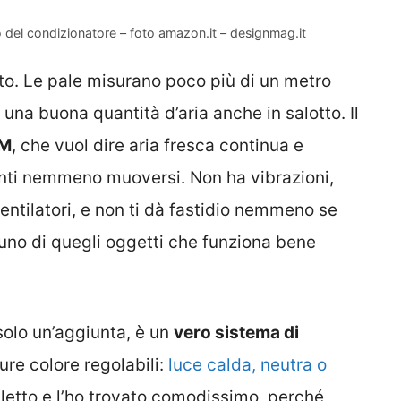
o del condizionatore – foto amazon.it – designmag.it
to. Le pale misurano poco più di un metro
na buona quantità d’aria anche in salotto. Il
FM
, che vuol dire aria fresca continua e
 senti nemmeno muoversi. Non ha vibrazioni,
entilatori, e non ti dà fastidio nemmeno se
 uno di quegli oggetti che funziona bene
solo un’aggiunta, è un
vero sistema di
re colore regolabili:
luce calda, neutra o
a letto e l’ho trovato comodissimo, perché