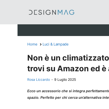
Vai
al
contenuto
Home
Luci & Lampade
Non è un climatizzator
trovi su Amazon ed è a
Rosa Liccardo
-
9 Luglio 2025
Ecco un accessorio che si integra perfettamente
spazio. Perfetto per chi cerca un’alternativa int