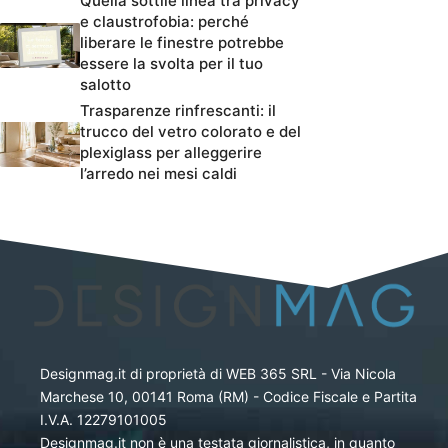
Quella sottile linea tra privacy
e claustrofobia: perché
liberare le finestre potrebbe
essere la svolta per il tuo
salotto
Trasparenze rinfrescanti: il
trucco del vetro colorato e del
plexiglass per alleggerire
l’arredo nei mesi caldi
Designmag.it di proprietà di WEB 365 SRL - Via Nicola
Marchese 10, 00141 Roma (RM) - Codice Fiscale e Partita
I.V.A. 12279101005
Designmag.it non è una testata giornalistica, in quanto