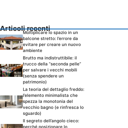
Articoli recenti
Moltiplicare lo spazio in un
balcone stretto: l’errore da
evitare per creare un nuovo
ambiente
Brutto ma indistruttibile: il
trucco della “seconda pelle”
per salvare i vecchi mobili
(senza spendere un
patrimonio)
La teoria del dettaglio freddo:
l’elemento minimalista che
spezza la monotonia del
vecchio bagno (e rinfresca lo
sguardo)
Il segreto dell’angolo cieco:
perché posizionare lo