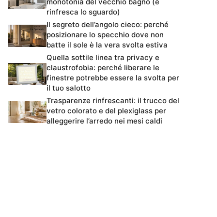
monotonia del vecchio bagno (e
rinfresca lo sguardo)
Il segreto dell’angolo cieco: perché
posizionare lo specchio dove non
batte il sole è la vera svolta estiva
Quella sottile linea tra privacy e
claustrofobia: perché liberare le
finestre potrebbe essere la svolta per
il tuo salotto
Trasparenze rinfrescanti: il trucco del
vetro colorato e del plexiglass per
alleggerire l’arredo nei mesi caldi