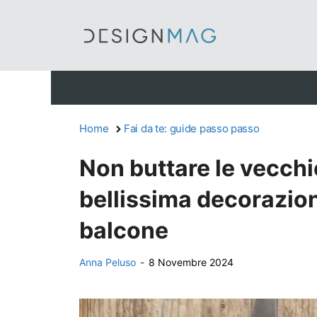
Vai
al
contenuto
Home
Fai da te: guide passo passo
Non buttare le vecchi
bellissima decorazione
balcone
Anna Peluso
-
8 Novembre 2024