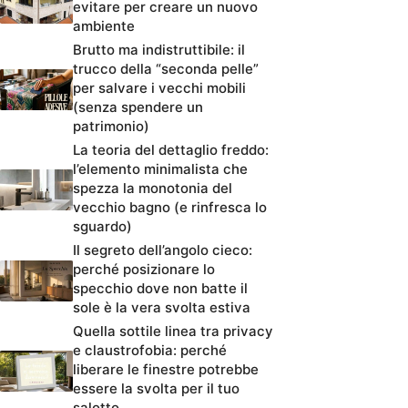
evitare per creare un nuovo
ambiente
Brutto ma indistruttibile: il
trucco della “seconda pelle”
per salvare i vecchi mobili
(senza spendere un
patrimonio)
La teoria del dettaglio freddo:
l’elemento minimalista che
spezza la monotonia del
vecchio bagno (e rinfresca lo
sguardo)
Il segreto dell’angolo cieco:
perché posizionare lo
specchio dove non batte il
sole è la vera svolta estiva
Quella sottile linea tra privacy
e claustrofobia: perché
liberare le finestre potrebbe
essere la svolta per il tuo
salotto