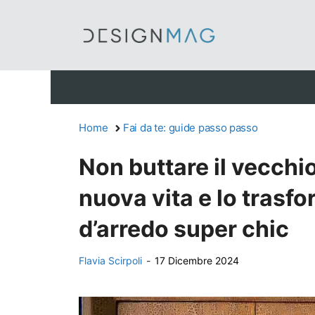
Vai
al
contenuto
Home
Fai da te: guide passo passo
Non buttare il vecchio
nuova vita e lo trasf
d’arredo super chic
Flavia Scirpoli
-
17 Dicembre 2024