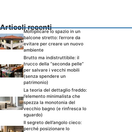
Articoli recenti
Moltiplicare lo spazio in un
balcone stretto: l’errore da
evitare per creare un nuovo
ambiente
Brutto ma indistruttibile: il
trucco della “seconda pelle”
per salvare i vecchi mobili
(senza spendere un
patrimonio)
La teoria del dettaglio freddo:
l’elemento minimalista che
spezza la monotonia del
vecchio bagno (e rinfresca lo
sguardo)
Il segreto dell’angolo cieco:
perché posizionare lo