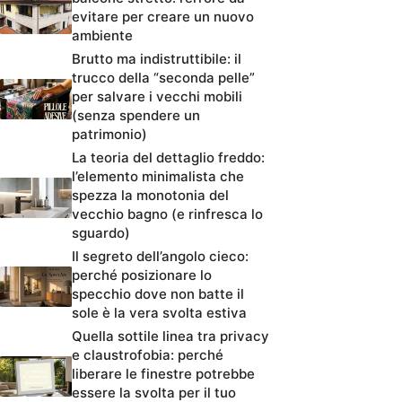
evitare per creare un nuovo
ambiente
Brutto ma indistruttibile: il
trucco della “seconda pelle”
per salvare i vecchi mobili
(senza spendere un
patrimonio)
La teoria del dettaglio freddo:
l’elemento minimalista che
spezza la monotonia del
vecchio bagno (e rinfresca lo
sguardo)
Il segreto dell’angolo cieco:
perché posizionare lo
specchio dove non batte il
sole è la vera svolta estiva
Quella sottile linea tra privacy
e claustrofobia: perché
liberare le finestre potrebbe
essere la svolta per il tuo