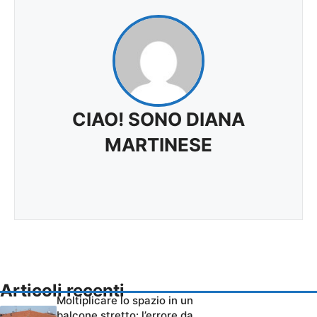
CIAO! SONO DIANA
MARTINESE
Articoli recenti
Moltiplicare lo spazio in un
balcone stretto: l’errore da