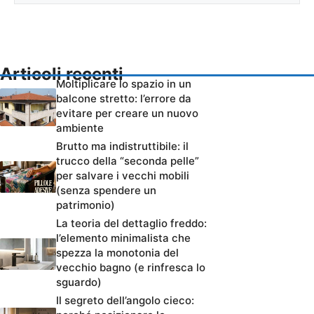
Articoli recenti
Moltiplicare lo spazio in un
balcone stretto: l’errore da
evitare per creare un nuovo
ambiente
Brutto ma indistruttibile: il
trucco della “seconda pelle”
per salvare i vecchi mobili
(senza spendere un
patrimonio)
La teoria del dettaglio freddo:
l’elemento minimalista che
spezza la monotonia del
vecchio bagno (e rinfresca lo
sguardo)
Il segreto dell’angolo cieco: