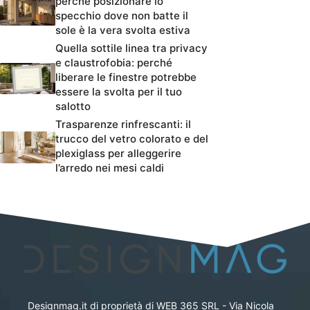
perché posizionare lo
specchio dove non batte il
sole è la vera svolta estiva
Quella sottile linea tra privacy
e claustrofobia: perché
liberare le finestre potrebbe
essere la svolta per il tuo
salotto
Trasparenze rinfrescanti: il
trucco del vetro colorato e del
plexiglass per alleggerire
l’arredo nei mesi caldi
Designmag.it di proprietà di WEB 365 SRL - Via Nicola