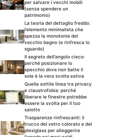
per salvare i vecchi mobili
(senza spendere un
patrimonio)
La teoria del dettaglio freddo:
l’elemento minimalista che
spezza la monotonia del
vecchio bagno (e rinfresca lo
sguardo)
Il segreto dell’angolo cieco:
perché posizionare lo
specchio dove non batte il
sole è la vera svolta estiva
Quella sottile linea tra privacy
e claustrofobia: perché
liberare le finestre potrebbe
essere la svolta per il tuo
salotto
Trasparenze rinfrescanti: il
trucco del vetro colorato e del
plexiglass per alleggerire
l’arredo nei mesi caldi