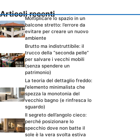
Articoli recenti
Moltiplicare lo spazio in un
balcone stretto: l’errore da
evitare per creare un nuovo
ambiente
Brutto ma indistruttibile: il
trucco della “seconda pelle”
per salvare i vecchi mobili
(senza spendere un
patrimonio)
La teoria del dettaglio freddo:
l’elemento minimalista che
spezza la monotonia del
vecchio bagno (e rinfresca lo
sguardo)
Il segreto dell’angolo cieco:
perché posizionare lo
specchio dove non batte il
sole è la vera svolta estiva