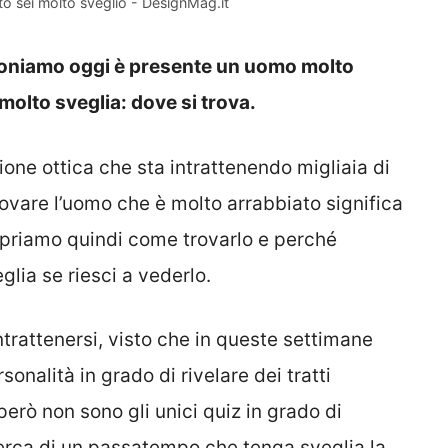
to sei molto sveglio - DesignMag.it
oponiamo oggi è presente un uomo molto
molto sveglia: dove si trova.
ione ottica che sta intrattenendo migliaia di
trovare l’uomo che è molto arrabbiato significa
opriamo quindi come trovarlo e perché
lia se riesci a vederlo.
ntrattenersi, visto che in queste settimane
onalità in grado di rivelare dei tratti
però non sono gli unici quiz in grado di
cerca di un passatempo che tenga sveglia la