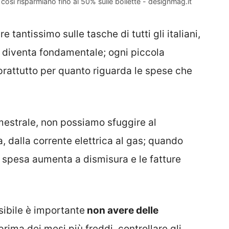
 così risparmiano fino al 50% sulle bollette - designmag.it
e tantissimo sulle tasche di tutti gli italiani,
diventa fondamentale; ogni piccola
prattutto per quanto riguarda le spese che
imestrale, non possiamo sfuggire al
, dalla corrente elettrica al gas; quando
la spesa aumenta a dismisura e le fatture
sibile è importante
non avere delle
rima dei mesi più freddi, controllare gli