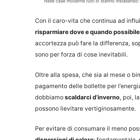
Nelle case moderne tutti lo stanno installando:
Con il caro-vita che continua ad influir
risparmiare dove e quando possibile
accortezza può fare la differenza, so
sono per forza di cose inevitabili.
Oltre alla spesa, che sia al mese o b
pagamento delle bollette per l’energia
dobbiamo
scaldarci d’inverno
, poi, 
possono lievitare vertiginosamente.
Per evitare di consumare il meno pos
dispersioni di calore
; fondamentale, p