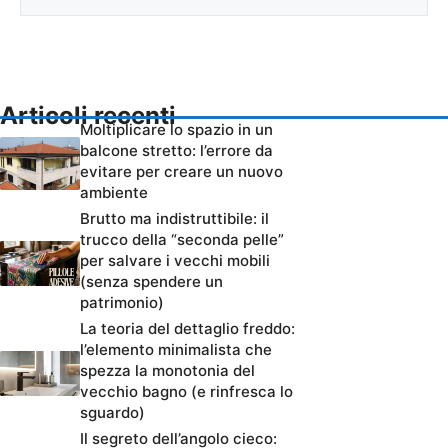
Articoli recenti
Moltiplicare lo spazio in un
balcone stretto: l’errore da
evitare per creare un nuovo
ambiente
Brutto ma indistruttibile: il
trucco della “seconda pelle”
per salvare i vecchi mobili
(senza spendere un
patrimonio)
La teoria del dettaglio freddo:
l’elemento minimalista che
spezza la monotonia del
vecchio bagno (e rinfresca lo
sguardo)
Il segreto dell’angolo cieco: