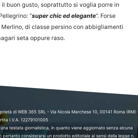
l buon gusto, soprattutto si voglia porre in
Pellegrino: “
super chic ed elegante
“. Forse
a Merlino, di classe persino con abbigliamenti
magari seta oppure raso.
oprietà di WEB 365 SRL - Via Nicola Marchese 10, 00141 Roma (RM) 
rtita I.V.A. 12279101005
una testata giornalistica, in quanto viene aggiornato senza alcuna
 pertanto considerarsi un prodotto editoriale ai sensi della legge n.