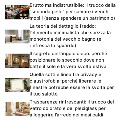
Brutto ma indistruttibile: il trucco della
“seconda pelle” per salvare i vecchi
mobili (senza spendere un patrimonio)
La teoria del dettaglio freddo:
l’elemento minimalista che spezza la
monotonia del vecchio bagno (e
rinfresca lo sguardo)
Il segreto dell’angolo cieco: perché
posizionare lo specchio dove non
batte il sole è la vera svolta estiva
Quella sottile linea tra privacy e
claustrofobia: perché liberare le
finestre potrebbe essere la svolta per
il tuo salotto
Trasparenze rinfrescanti: il trucco del
vetro colorato e del plexiglass per
alleggerire l’arredo nei mesi caldi