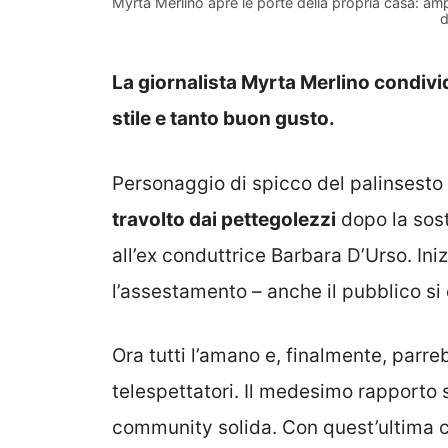
Myrta Merlino apre le porte della propria casa: am
d
La giornalista Myrta Merlino condivid
stile e tanto buon gusto.
Personaggio di spicco del palinsesto
travolto dai pettegolezzi
dopo la sos
all’ex conduttrice Barbara D’Urso. In
l’assestamento – anche il pubblico si 
Ora tutti l’amano e, finalmente, parre
telespettatori. Il medesimo rapporto s
community solida. Con quest’ultima c