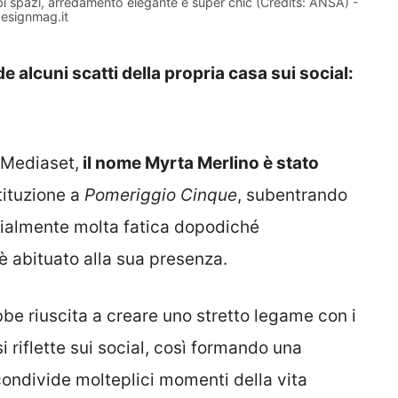
pi spazi, arredamento elegante e super chic (Credits: ANSA) -
esignmag.it
e alcuni scatti della propria casa sui social:
 Mediaset,
il nome Myrta Merlino è stato
tituzione a
Pomeriggio Cinque
, subentrando
izialmente molta fatica dopodiché
è abituato alla sua presenza.
bbe riuscita a creare uno stretto legame con i
i riflette sui social, così formando una
ondivide molteplici momenti della vita