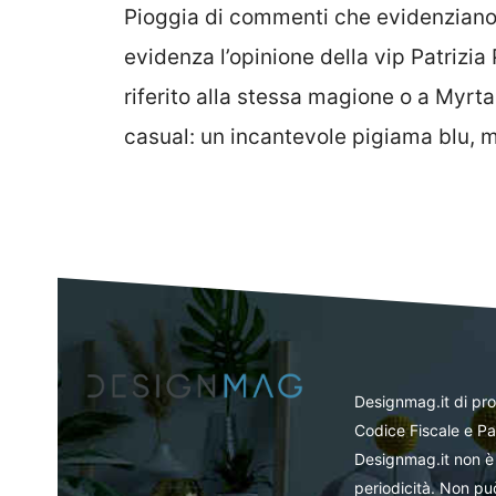
Pioggia di commenti che evidenziano i
evidenza l’opinione della vip Patrizia 
riferito alla stessa magione o a Myrt
casual: un incantevole pigiama blu, 
Designmag.it di pr
Codice Fiscale e Pa
Designmag.it non è 
periodicità. Non può