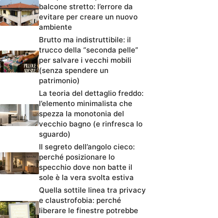
balcone stretto: l’errore da
evitare per creare un nuovo
ambiente
Brutto ma indistruttibile: il
trucco della “seconda pelle”
per salvare i vecchi mobili
(senza spendere un
patrimonio)
La teoria del dettaglio freddo:
l’elemento minimalista che
spezza la monotonia del
vecchio bagno (e rinfresca lo
sguardo)
Il segreto dell’angolo cieco:
perché posizionare lo
specchio dove non batte il
sole è la vera svolta estiva
Quella sottile linea tra privacy
e claustrofobia: perché
liberare le finestre potrebbe