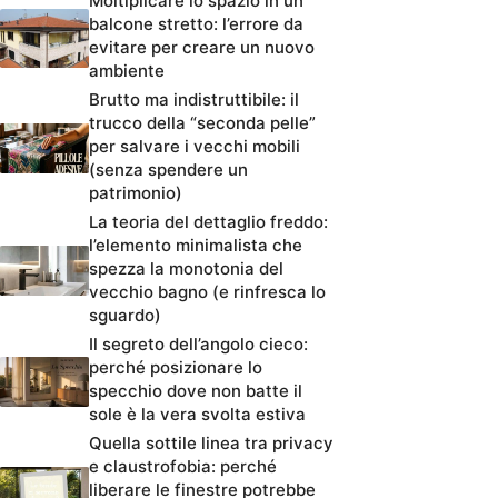
Moltiplicare lo spazio in un
balcone stretto: l’errore da
evitare per creare un nuovo
ambiente
Brutto ma indistruttibile: il
trucco della “seconda pelle”
per salvare i vecchi mobili
(senza spendere un
patrimonio)
La teoria del dettaglio freddo:
l’elemento minimalista che
spezza la monotonia del
vecchio bagno (e rinfresca lo
sguardo)
Il segreto dell’angolo cieco:
perché posizionare lo
specchio dove non batte il
sole è la vera svolta estiva
Quella sottile linea tra privacy
e claustrofobia: perché
liberare le finestre potrebbe