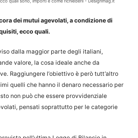
cco quali sono, importi e come richiederli - Designmag.it
cora dei mutui agevolati, a condizione di
uisiti, ecco quali.
so dalla maggior parte degli italiani,
ande valore, la cosa ideale anche da
e. Raggiungere l’obiettivo è però tutt’altro
imi quelli che hanno il denaro necessario per
uesto non può che essere provvidenziale
olati, pensati soprattutto per le categorie
 prevista nell’ultima Legge di Bilancio in