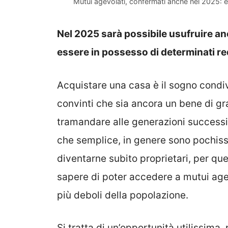
Mutui agevolati, confermati anche nel 2025: e
Nel 2025 sarà possibile usufruire an
essere in possesso di determinati req
Acquistare una casa è il sogno condivi
convinti che sia ancora un bene di gr
tramandare alle generazioni successiv
che semplice, in genere sono pochiss
diventarne subito proprietari, per q
sapere di poter accedere a mutui agev
più deboli della popolazione.
Si tratta di un’opportunità utilissima,