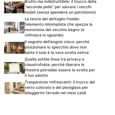
Brutto ma indistruttibile: il trucco della
“seconda pelle” per salvare i vecchi
mobili (senza spendere un patrimonio)
La teoria del dettaglio freddo:
l’elemento minimalista che spezza la
monotonia del vecchio bagno (e
rinfresca lo sguardo)
Il segreto dell’angolo cieco: perché
posizionare lo specchio dove non
batte il sole è la vera svolta estiva
Quella sottile linea tra privacy e
claustrofobia: perché liberare le
finestre potrebbe essere la svolta per
il tuo salotto
Trasparenze rinfrescanti: il trucco del
vetro colorato e del plexiglass per
alleggerire l’arredo nei mesi caldi