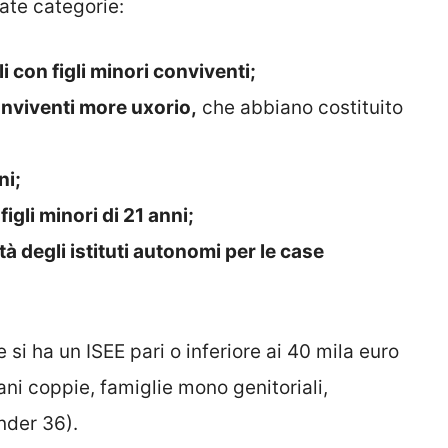
ate categorie:
i con figli minori conviventi;
onviventi more uxorio,
che abbiano costituito
ni;
igli minori di 21 anni;
tà degli istituti autonomi per le case
 si ha un ISEE pari o inferiore ai 40 mila euro
vani coppie, famiglie mono genitoriali,
nder 36).