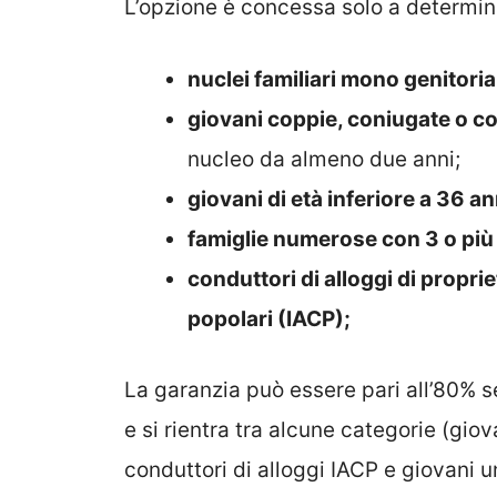
L’opzione è concessa solo a determin
nuclei familiari mono genitorial
giovani coppie, coniugate o c
nucleo da almeno due anni;
giovani di età inferiore a 36 an
famiglie numerose con 3 o più f
conduttori di alloggi di proprie
popolari (IACP);
La garanzia può essere pari all’80% se
e si rientra tra alcune categorie (gio
conduttori di alloggi IACP e giovani u