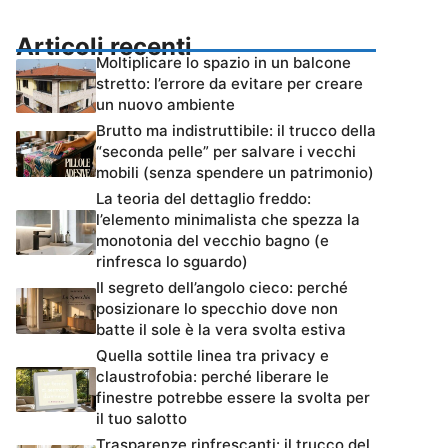
Articoli recenti
Moltiplicare lo spazio in un balcone
stretto: l’errore da evitare per creare
un nuovo ambiente
Brutto ma indistruttibile: il trucco della
“seconda pelle” per salvare i vecchi
mobili (senza spendere un patrimonio)
La teoria del dettaglio freddo:
l’elemento minimalista che spezza la
monotonia del vecchio bagno (e
rinfresca lo sguardo)
Il segreto dell’angolo cieco: perché
posizionare lo specchio dove non
batte il sole è la vera svolta estiva
Quella sottile linea tra privacy e
claustrofobia: perché liberare le
finestre potrebbe essere la svolta per
il tuo salotto
Trasparenze rinfrescanti: il trucco del