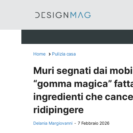
Vai
al
contenuto
Home
Pulizia casa
Muri segnati dai mobi
“gomma magica” fatta
ingredienti che canc
ridipingere
Delania Margiovanni
-
7 Febbraio 2026