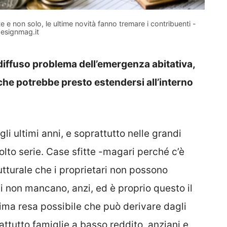
te e non solo, le ultime novità fanno tremare i contribuenti -
esignmag.it
 diffuso problema dell’emergenza abitativa,
 che potrebbe presto estendersi all’interno
li ultimi anni, e soprattutto nelle grandi
lto serie. Case sfitte -magari perché c’è
tturale che i proprietari non possono
evi non mancano, anzi, ed è proprio questo il
ima resa possibile che può derivare dagli
attutto famiglie a basso reddito, anziani e