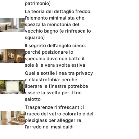
patrimonio)
La teoria del dettaglio freddo:
l’elemento minimalista che
spezza la monotonia del
vecchio bagno (e rinfresca lo
sguardo)
Il segreto dell’angolo cieco:
perché posizionare lo
specchio dove non batte il
sole è la vera svolta estiva
Quella sottile linea tra privacy
e claustrofobia: perché
liberare le finestre potrebbe
essere la svolta per il tuo
salotto
Trasparenze rinfrescanti: il
trucco del vetro colorato e del
plexiglass per alleggerire
l’arredo nei mesi caldi